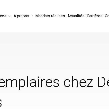
ices
À propos
Mandats réalisés
Actualités
Carrières
Co
emplaires chez D
s