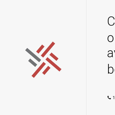
C
o
a
b
1