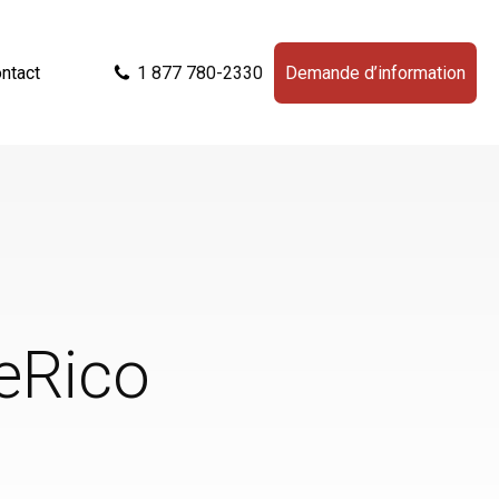
ntact
1 877 780-2330
Demande d’information
eRico