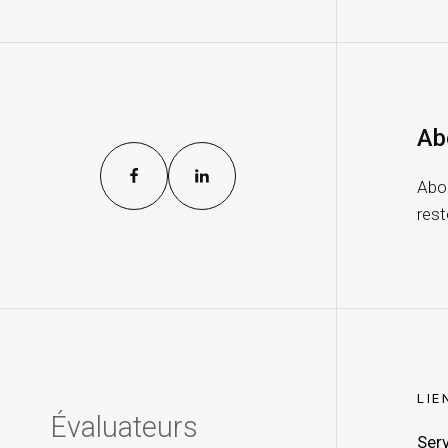
Ab
Abon
rest
LIE
Évaluateurs
Ser