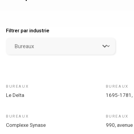
Filtrer par industrie
Mandats - Industries
Select content
BUREAUX
BUREAUX
Le Delta
1695-1781, 
BUREAUX
BUREAUX
Complexe Synase
990, avenue