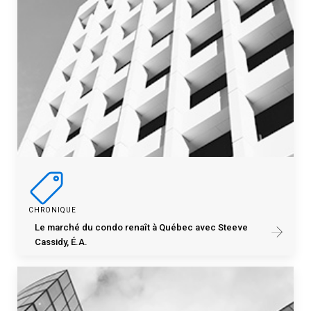
CHRONIQUE
Le marché du condo renaît à Québec avec Steeve
Cassidy, É.A.