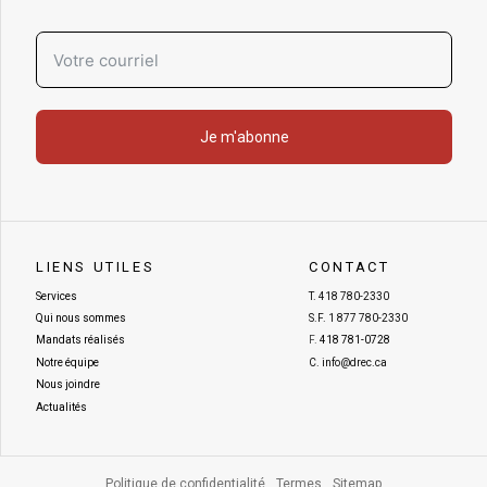
Je m'abonne
LIENS UTILES
CONTACT
Services
T.
418 780-2330
Qui nous sommes
S.F.
1 877 780-2330
Mandats réalisés
F.
418 781-0728
Notre équipe
C.
info@drec.ca
Nous joindre
Actualités
Politique de confidentialité
Termes
Sitemap